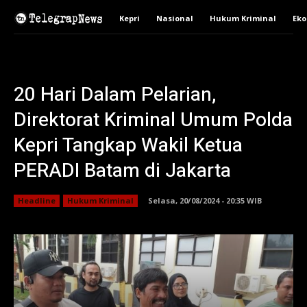
Kepri
Nasional
Hukum Kriminal
Ek
20 Hari Dalam Pelarian,
Direktorat Kriminal Umum Polda
Kepri Tangkap Wakil Ketua
PERADI Batam di Jakarta
Headline
Hukum Kriminal
Selasa, 20/08/2024 - 20:35 WIB