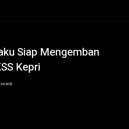
al
Hukum Kriminal
Ekonomi
Politik
Olahraga
aku Siap Mengemban
SS Kepri
:04 WIB