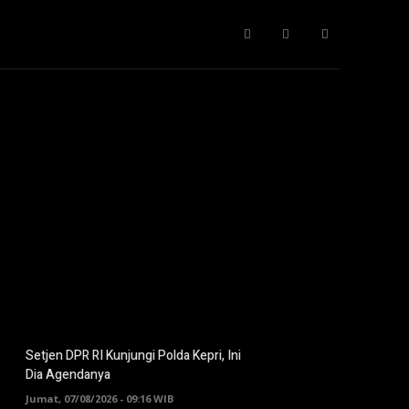
Gaya Hidup
IT
Opini
Pendidikan
More
Setjen DPR RI Kunjungi Polda Kepri, Ini
Dia Agendanya
Jumat, 07/08/2026 - 09:16 WIB