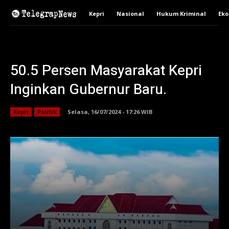
Kepri
Nasional
Hukum Kriminal
Ek
50.5 Persen Masyarakat Kepri
Inginkan Gubernur Baru.
Kepri
Politik
Selasa, 16/07/2024 - 17:26 WIB