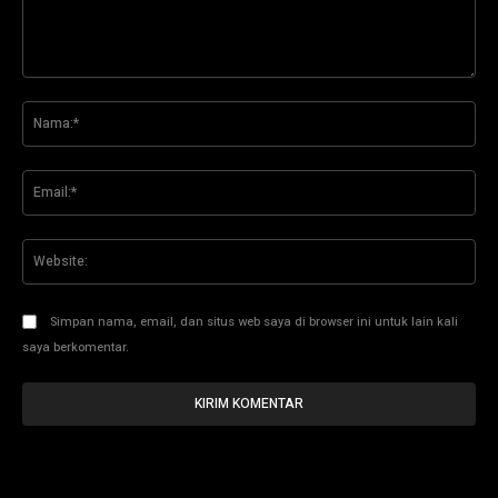
Komentar:
Na
Ema
Web
Simpan nama, email, dan situs web saya di browser ini untuk lain kali
saya berkomentar.