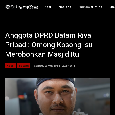
Kepri
Nasional
Hukum Kriminal
Ek
Anggota DPRD Batam Rival
Pribadi: Omong Kosong Isu
Merobohkan Masjid Itu
Kepri
Batam
Sabtu, 23/03/2024 - 20:54 WIB