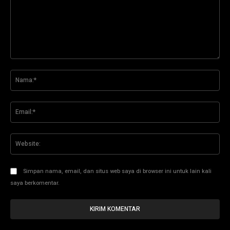
Komentar:
Na
Ema
Web
Simpan nama, email, dan situs web saya di browser ini untuk lain kali
saya berkomentar.