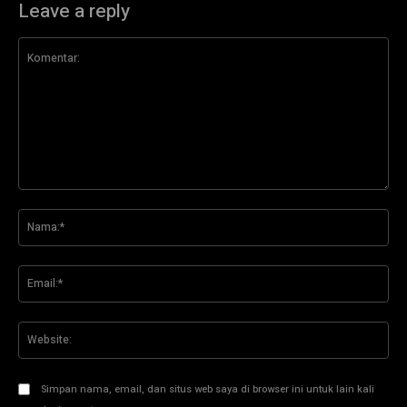
Leave a reply
Komentar:
Na
Ema
Web
Simpan nama, email, dan situs web saya di browser ini untuk lain kali