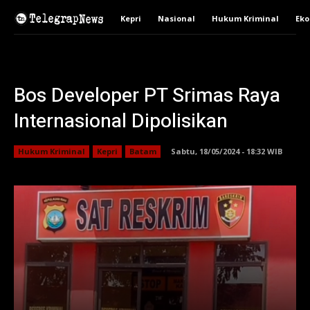
Kepri
Nasional
Hukum Kriminal
Ek
Bos Developer PT Srimas Raya
Internasional Dipolisikan
Hukum Kriminal
Kepri
Batam
Sabtu, 18/05/2024 - 18:32 WIB