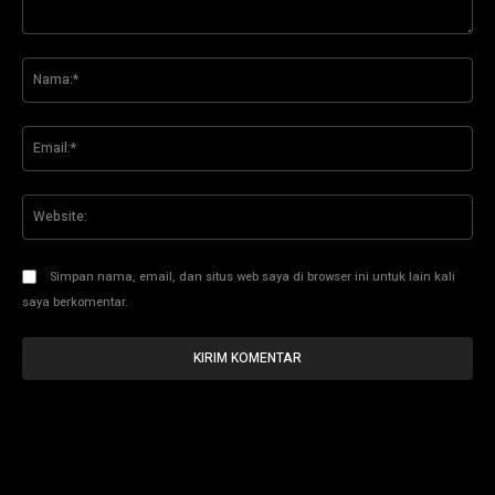
Komentar:
Na
Ema
Web
Simpan nama, email, dan situs web saya di browser ini untuk lain kali
saya berkomentar.