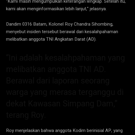
“Kami masih mengumpulkan keterangan lengkap. Setelah itu,
kami akan menginformasikan lebih lanjut,” jelasnya.
Dandim 0316 Batam, Kolonel Roy Chandra Sihombing,
menyebut insiden tersebut berawal dari kesalahpahaman
melibatkan anggota TNI Angkatan Darat (AD).
“Ini adalah kesalahpahaman yang
melibatkan anggota TNI AD.
Berawal dari laporan seorang
warga yang merasa terganggu di
dekat Kawasan Simpang Dam,”
terang Roy.
Roy menjelaskan bahwa anggota Kodim berinisial AP, yang