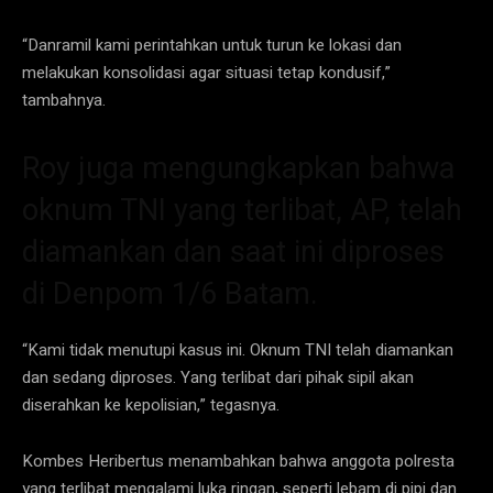
“Danramil kami perintahkan untuk turun ke lokasi dan
melakukan konsolidasi agar situasi tetap kondusif,”
tambahnya.
Roy juga mengungkapkan bahwa
oknum TNI yang terlibat, AP, telah
diamankan dan saat ini diproses
di Denpom 1/6 Batam.
“Kami tidak menutupi kasus ini. Oknum TNI telah diamankan
dan sedang diproses. Yang terlibat dari pihak sipil akan
diserahkan ke kepolisian,” tegasnya.
Kombes Heribertus menambahkan bahwa anggota polresta
yang terlibat mengalami luka ringan, seperti lebam di pipi dan