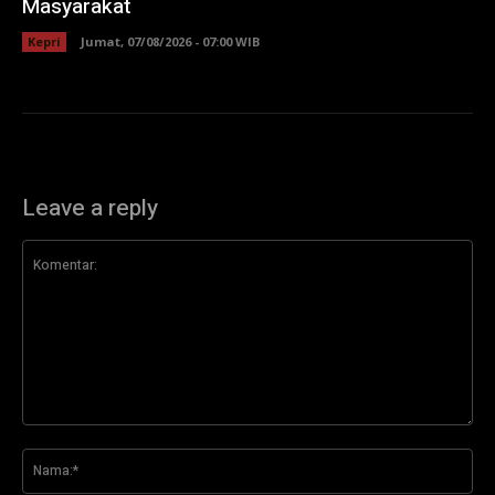
Masyarakat
Kepri
Jumat, 07/08/2026 - 07:00 WIB
Leave a reply
Komentar:
Na