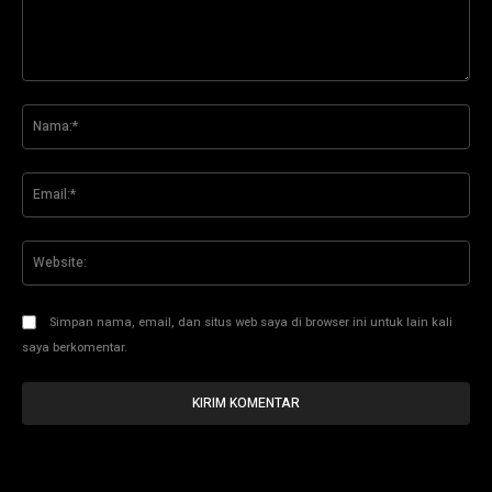
Komentar:
Na
Ema
Web
Simpan nama, email, dan situs web saya di browser ini untuk lain kali
saya berkomentar.