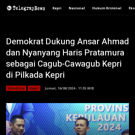
Kepri
Nasional
Hukum Kriminal
Ek
Demokrat Dukung Ansar Ahmad
dan Nyanyang Haris Pratamura
sebagai Cagub-Cawagub Kepri
di Pilkada Kepri
Headline
Kepri
Jumat, 16/08/2024 - 11:35 WIB