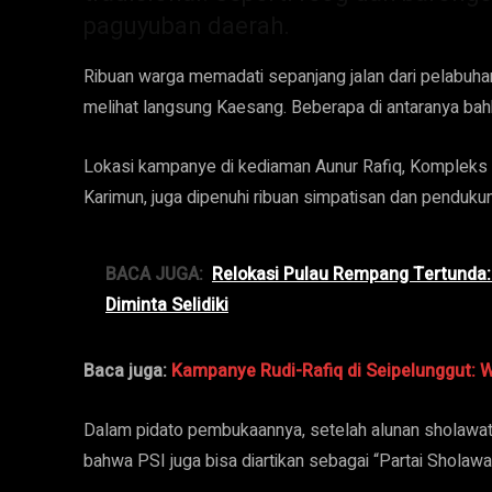
paguyuban daerah.
Ribuan warga memadati sepanjang jalan dari pelabuha
melihat langsung Kaesang. Beberapa di antaranya ba
Lokasi kampanye di kediaman Aunur Rafiq, Kompleks 
Karimun, juga dipenuhi ribuan simpatisan dan penduku
BACA JUGA:
Relokasi Pulau Rempang Tertunda:
Diminta Selidiki
Baca juga:
Kampanye Rudi-Rafiq di Seipelunggut:
Dalam pidato pembukaannya, setelah alunan sholawat
bahwa PSI juga bisa diartikan sebagai “Partai Sholawa