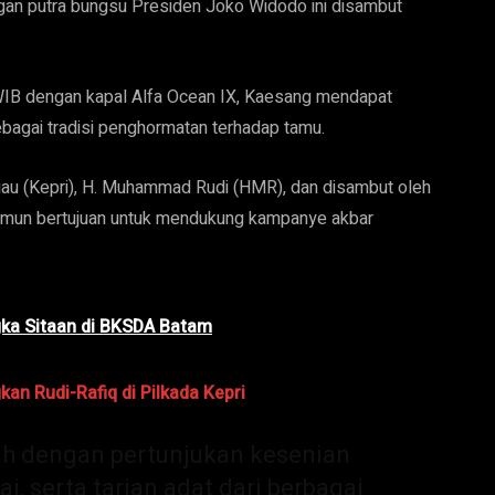
an putra bungsu Presiden Joko Widodo ini disambut
 WIB dengan kapal Alfa Ocean IX, Kaesang mendapat
agai tradisi penghormatan terhadap tamu.
iau (Kepri), H. Muhammad Rudi (HMR), dan disambut oleh
arimun bertujuan untuk mendukung kampanye akbar
gka Sitaan di BKSDA Batam
an Rudi-Rafiq di Pilkada Kepri
h dengan pertunjukan kesenian
i, serta tarian adat dari berbagai