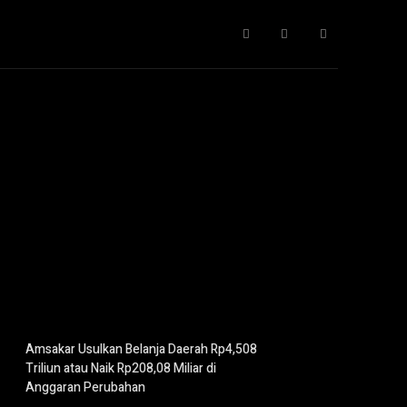
Gaya Hidup
IT
Opini
Pendidikan
More
Amsakar Usulkan Belanja Daerah Rp4,508
Triliun atau Naik Rp208,08 Miliar di
Anggaran Perubahan