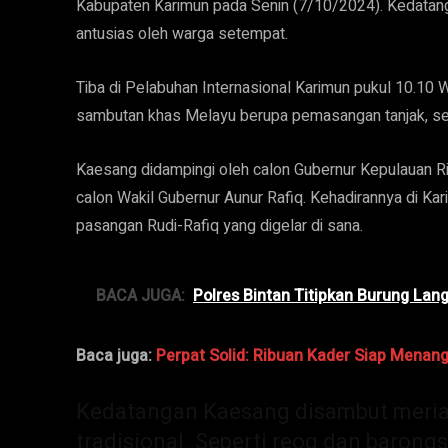
Kabupaten Karimun pada Senin (7/10/2024). Kedatang
antusias oleh warga setempat.
Tiba di Pelabuhan Internasional Karimun pukul 10.10
sambutan khas Melayu berupa pemasangan tanjak, seb
Kaesang didampingi oleh calon Gubernur Kepulauan R
calon Wakil Gubernur Aunur Rafiq. Kehadirannya di K
pasangan Rudi-Rafiq yang digelar di sana.
BACA JUGA:
Polres Bintan Titipkan Burung Lan
Baca juga:
Perpat Solid: Ribuan Kader Siap Menangk
Kedatangan Kaesang disambut meria
tradisional. Seperti reog dan barongsa