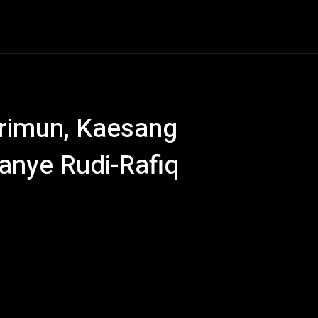
al
Hukum Kriminal
Ekonomi
Politik
Olahraga
arimun, Kaesang
anye Rudi-Rafiq