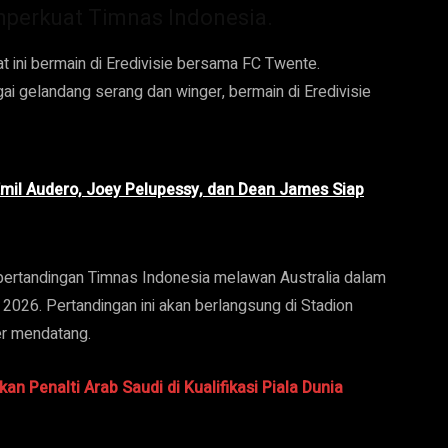
mperkuat Timnas Indonesia.
t ini bermain di Eredivisie bersama FC Twente.
ai gelandang serang dan winger, bermain di Eredivisie
Emil Audero, Joey Pelupessy, dan Dean James Siap
pertandingan Timnas Indonesia melawan Australia dalam
a 2026. Pertandingan ini akan berlangsung di Stadion
er mendatang.
n Penalti Arab Saudi di Kualifikasi Piala Dunia