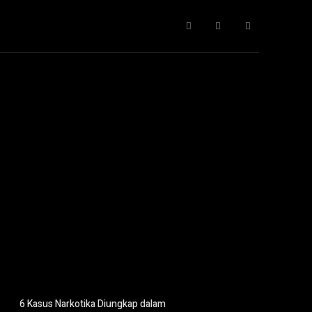
Gaya Hidup
IT
Opini
Pendidikan
More
6 Kasus Narkotika Diungkap dalam