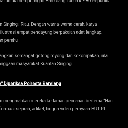
al untuk memperingati Hari Ulang Tahun ke-80 Republik
tan Singingi, Riau. Dengan warna-warna cerah, karya
lustrasi empat pendayung berpakaian adat lengkap,
an perahu.
bangkan semangat gotong royong dan kekompakan, nilai
anggaan masyarakat Kuantan Singingi.
" Diperiksa Polresta Barelang
n mengarahkan mereka ke laman pencarian bertema “Hari
rmasi sejarah, artikel, hingga video perayaan HUT RI.