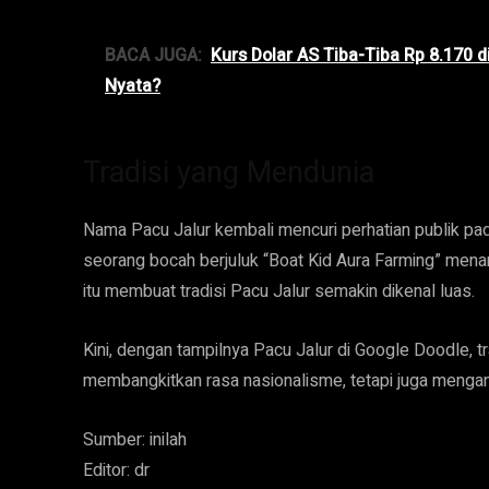
BACA JUGA:
Kurs Dolar AS Tiba-Tiba Rp 8.170 d
Nyata?
Tradisi yang Mendunia
Nama Pacu Jalur kembali mencuri perhatian publik pad
seorang bocah berjuluk “Boat Kid Aura Farming” menar
itu membuat tradisi Pacu Jalur semakin dikenal luas.
Kini, dengan tampilnya Pacu Jalur di Google Doodle, tra
membangkitkan rasa nasionalisme, tetapi juga mengan
Sumber: inilah
Editor: dr