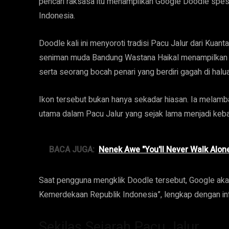
pencari raksasa itu menampilkan Google Doodle spesi
Indonesia.
Doodle kali ini menyoroti tradisi Pacu Jalur dari Kuan
seniman muda Bandung Wastana Haikal menampilkan i
serta seorang bocah penari yang berdiri gagah di halu
Ikon tersebut bukan hanya sekadar hiasan. Ia melam
utama dalam Pacu Jalur yang sejak lama menjadi keb
BACA JUGA:
Nenek Awe "You'll Never Walk Alone
Saat pengguna mengklik Doodle tersebut, Google aka
Kemerdekaan Republik Indonesia”, lengkap dengan info
Sekilas Sejarah Pacu Jalur