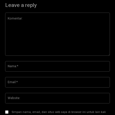
Leave a reply
Komentar:
Na
Ema
Web
Simpan nama, email, dan situs web saya di browser ini untuk lain kali