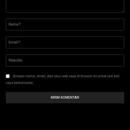
Komentar:
Na
Ema
Web
Simpan nama, email, dan situs web saya di browser ini untuk lain kali
saya berkomentar.