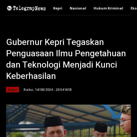
Kepri
Nasional
Hukum Kriminal
Ek
Gubernur Kepri Tegaskan
Penguasaan Ilmu Pengetahuan
dan Teknologi Menjadi Kunci
Keberhasilan
Kepri
Rabu, 14/08/2024 - 20:54 WIB