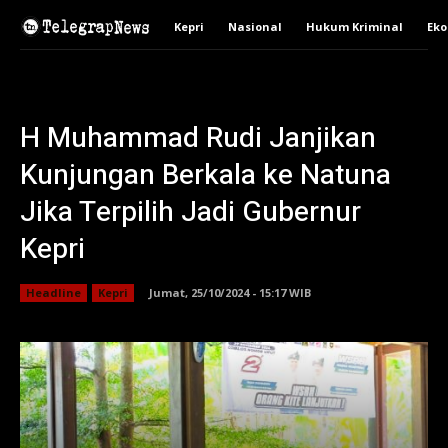
Kepri
Nasional
Hukum Kriminal
Ek
H Muhammad Rudi Janjikan
Kunjungan Berkala ke Natuna
Jika Terpilih Jadi Gubernur
Kepri
Headline
Kepri
Jumat, 25/10/2024 - 15:17 WIB