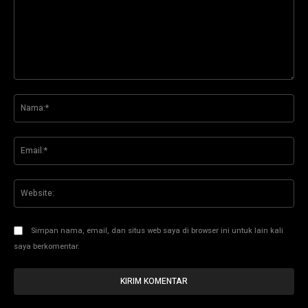
Komentar:
Na
Ema
Web
Simpan nama, email, dan situs web saya di browser ini untuk lain kali
saya berkomentar.