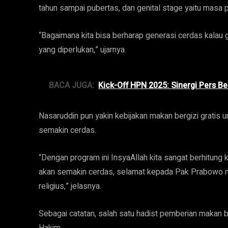
tahun sampai pubertas, dan genital stage yaitu masa
“Bagaimana kita bisa berharap generasi cerdas kalau g
yang diperlukan,” ujarnya.
BACA JUGA:
Kick-Off HPN 2025: Sinergi Pers B
Nasaruddin pun yakin kebijakan makan bergizi gratis
semakin cerdas.
“Dengan program ini InsyaAllah kita sangat berhitung
akan semakin cerdas, selamat kepada Pak Prabowo m
religius,” jelasnya.
Sebagai catatan, salah satu hadist pemberian makan b