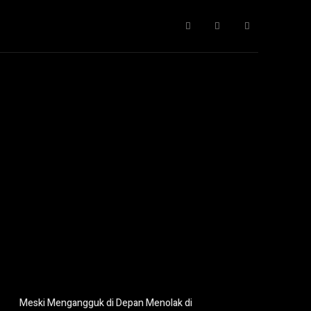
Gaya Hidup
IT
Opini
Pendidikan
More
Meski Mengangguk di Depan Menolak di