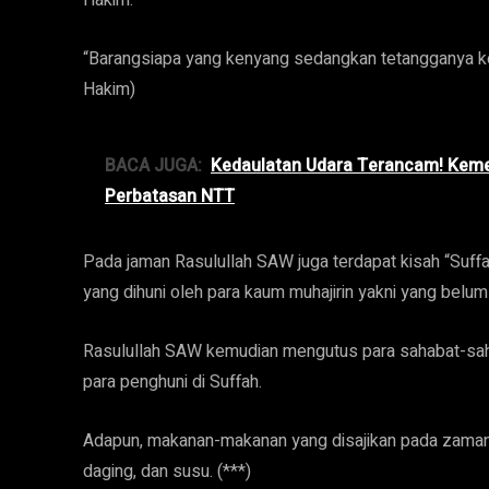
Hakim.
“Barangsiapa yang kenyang sedangkan tetangganya kel
Hakim)
BACA JUGA:
Kedaulatan Udara Terancam! Kemen
Perbatasan NTT
Pada jaman Rasulullah SAW juga terdapat kisah “Suff
yang dihuni oleh para kaum muhajirin yakni yang belum
Rasulullah SAW kemudian mengutus para sahabat-sah
para penghuni di Suffah.
Adapun, makanan-makanan yang disajikan pada zaman itu
daging, dan susu. (***)