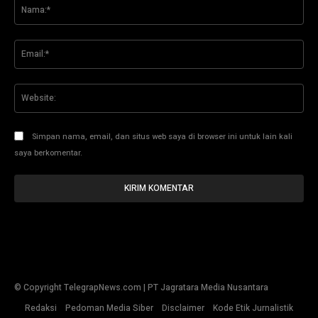
Na
Ema
Web
Simpan nama, email, dan situs web saya di browser ini untuk lain kali
saya berkomentar.
© Copyright TelegrapNews.com | PT Jagratara Media Nusantara
Redaksi
Pedoman Media Siber
Disclaimer
Kode Etik Jurnalistik