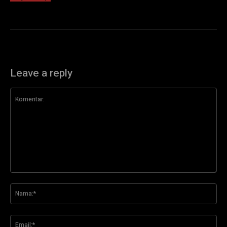
Leave a reply
Komentar:
Na
Ema