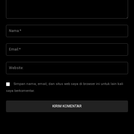
Komentar:
Na
Ema
Web
Simpan nama, email, dan situs web saya di browser ini untuk lain kali
saya berkomentar.