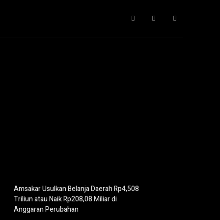
Gaya Hidup
IT
Opini
Pendidikan
More
Amsakar Usulkan Belanja Daerah Rp4,508
Triliun atau Naik Rp208,08 Miliar di
Anggaran Perubahan