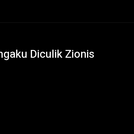
al
Hukum Kriminal
Ekonomi
Politik
Olahraga
gaku Diculik Zionis