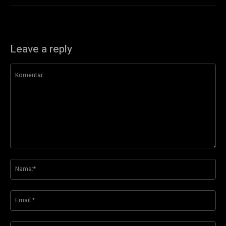
Leave a reply
Komentar:
Na
Ema