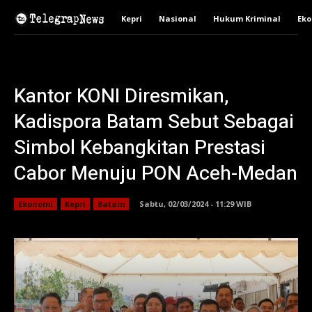
Kepri
Nasional
Hukum Kriminal
Ek
Kantor KONI Diresmikan,
Kadispora Batam Sebut Sebagai
Simbol Kebangkitan Prestasi
Cabor Menuju PON Aceh-Medan
Ekonomi
Kepri
Batam
Sabtu, 02/03/2024 - 11:29 WIB