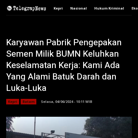
Kepri
Nasional
Hukum Kriminal
Ek
Karyawan Pabrik Pengepakan
Semen Milik BUMN Keluhkan
Keselamatan Kerja: Kami Ada
Yang Alami Batuk Darah dan
Luka-Luka
Kepri
Batam
Selasa, 04/06/2024 - 10:11 WIB