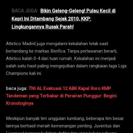
BACA JUGA:
Bikin Geleng-Geleng! Pulau Kecil di
Kepri Ini Ditambang Sejak 2010, KKP:
Lingkungannya Rusak Parah!
Atletico Madrid juga mengalami kekalahan telak saat
bertandang ke markas Benfica. Tanpa perlawanan berarti,
Atletico kalah 0-4 dari tuan rumah. Kekalahan ini menjadi
salah satu hasil paling mengejutkan dalam rangkaian laga Liga
Champions kali ini.
baca juga:
TNI AL Evakuasi 12 ABK Kapal Roro KMP
Tandeman yang Terbakar di Perairan Punggur: Begini
Kronologinya
Meskipun banyak tim unggulan tumbang, beberapa tim besar
lainnya berhasil meraih kemenangan penting. Juventus dan