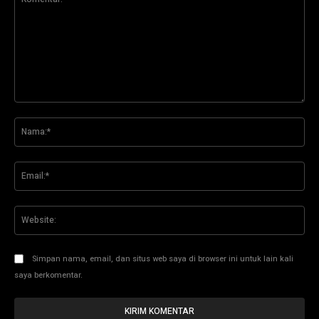
Komentar:
Na
Ema
Web
Simpan nama, email, dan situs web saya di browser ini untuk lain kali
saya berkomentar.