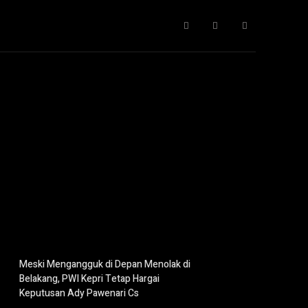
Gaya Hidup
IT
Opini
Pendidikan
More
Meski Mengangguk di Depan Menolak di
Belakang, PWI Kepri Tetap Hargai
Keputusan Ady Pawenari Cs