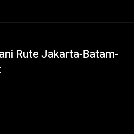
al
Hukum Kriminal
Ekonomi
Politik
Olahraga
ani Rute Jakarta-Batam-
k