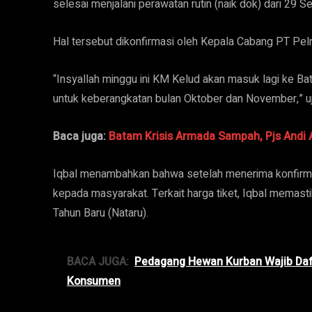
selesai menjalani perawatan rutin (naik dok) dari 29
Hal tersebut dikonfirmasi oleh Kepala Cabang PT Pe
“Insyallah minggu ini KM Kelud akan masuk lagi ke B
untuk keberangkatan bulan Oktober dan November,” uj
Baca juga:
Batam Krisis Armada Sampah, Pjs Andi
Iqbal menambahkan bahwa setelah menerima konfirm
kepada masyarakat. Terkait harga tiket, Iqbal memasti
Tahun Baru (Nataru).
BACA JUGA:
Pedagang Hewan Kurban Wajib Da
Konsumen