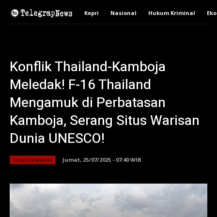
Kepri
Nasional
Hukum Kriminal
Ek
Konflik Thailand-Kamboja
Meledak! F-16 Thailand
Mengamuk di Perbatasan
Kamboja, Serang Situs Warisan
Dunia UNESCO!
Internasional
Jumat, 25/07/2025 - 07:40 WIB