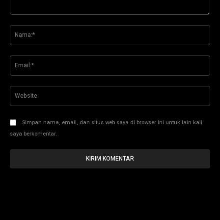
Komentar:
Na
Ema
Web
Simpan nama, email, dan situs web saya di browser ini untuk lain kali
saya berkomentar.