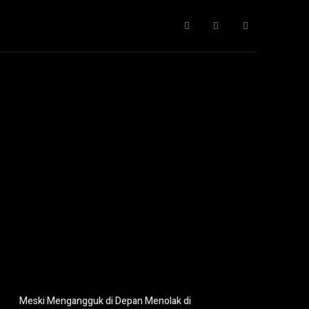
Gaya Hidup
IT
Opini
Pendidikan
More
Meski Mengangguk di Depan Menolak di