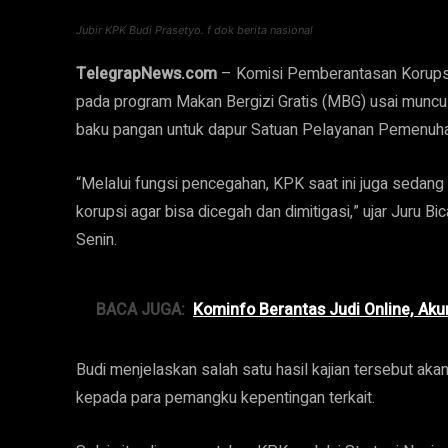
Jubir KPK Budi Prasetyo. f dok berita nasional
TelegrapNews.com
– Komisi Pemberantasan Korups
pada program Makan Bergizi Gratis (MBG) usai muncu
baku pangan untuk dapur Satuan Pelayanan Pemenuha
“Melalui fungsi pencegahan, KPK saat ini juga sedan
korupsi agar bisa dicegah dan dimitigasi,” ujar Juru Bi
Senin.
BACA JUGA:
Kominfo Berantas Judi Online, Akun
Budi menjelaskan salah satu hasil kajian tersebut aka
kepada para pemangku kepentingan terkait.