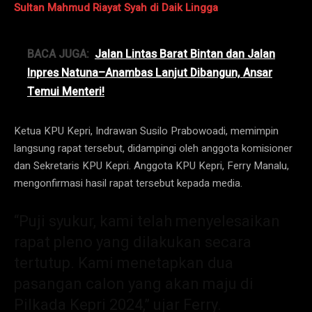
Sultan Mahmud Riayat Syah di Daik Lingga
BACA JUGA:
Jalan Lintas Barat Bintan dan Jalan
Inpres Natuna–Anambas Lanjut Dibangun, Ansar
Temui Menteri!
Ketua KPU Kepri, Indrawan Susilo Prabowoadi, memimpin
langsung rapat tersebut, didampingi oleh anggota komisioner
dan Sekretaris KPU Kepri. Anggota KPU Kepri, Ferry Manalu,
mengonfirmasi hasil rapat tersebut kepada media.
“Puji syukur, kami telah menyelesaikan
rapat pleno yang dilakukan secara
tertutup. Kami menetapkan dua
pasangan calon yang akan maju di
Pilkada Kepri 2024,” ujar Ferry.