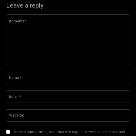
Leave a reply
Komentar:
Na
Ema
Web
Simpan nama, email, dan situs web saya di browser ini untuk lain kali