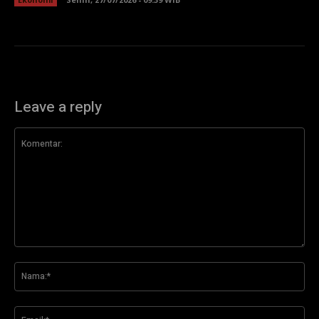
Leave a reply
Komentar:
Na
Ema