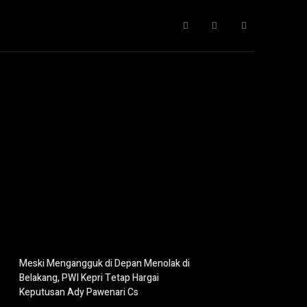
Gaya Hidup
IT
Opini
Pendidikan
More
Meski Mengangguk di Depan Menolak di
Belakang, PWI Kepri Tetap Hargai
Keputusan Ady Pawenari Cs