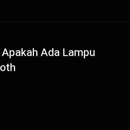
al
Hukum Kriminal
Ekonomi
Politik
Olahraga
p, Apakah Ada Lampu
ooth