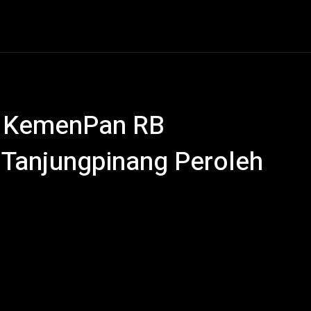
al
Hukum Kriminal
Ekonomi
Politik
Olahraga
i, KemenPan RB
Tanjungpinang Peroleh