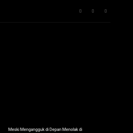
Gaya Hidup
IT
Opini
Pendidikan
More
Meski Mengangguk di Depan Menolak di