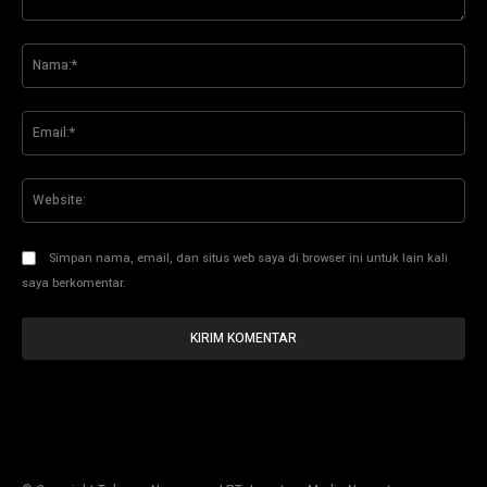
Komentar:
Na
Ema
Web
Simpan nama, email, dan situs web saya di browser ini untuk lain kali
saya berkomentar.