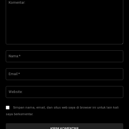
Komentar:
Na
Ema
Web
Simpan nama, email, dan situs web saya di browser ini untuk lain kali
saya berkomentar.