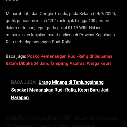
Menurut data dari Google Trends, pada Selasa (24/9/2024),
grafik pencarian istilah “2R” melonjak hingga 100 persen
dalam satu hari, tepat pada pukul 01.19 WIB. Hal ini
menunjukkan lonjakan minat audiens di Provinsi Kepulauan
Riau terhadap pasangan Rudi-Rafiq.
Baca juga:
Posko Pemenangan Rudi-Rafiq di Seipanas
Batam Dibuka 24 Jam, Tampung Aspirasi Warga Kepri
BACA JUGA:
Urang Minang di Tanjungpinang
Sepakat Menangkan Rudi-Rafiq, Kepri Baru Jadi
Harapan
Sebelumnya, istilah “2R” tidak mencapai
25 persen. Namun tren tersebut