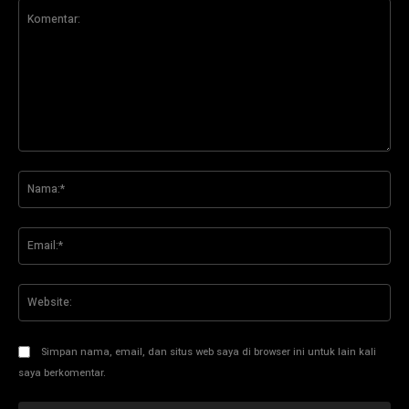
Komentar:
Na
Ema
Web
Simpan nama, email, dan situs web saya di browser ini untuk lain kali
saya berkomentar.