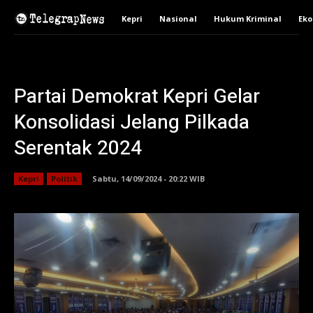
Kepri
Nasional
Hukum Kriminal
Ek
Partai Demokrat Kepri Gelar
Konsolidasi Jelang Pilkada
Serentak 2024
Kepri
Politik
Sabtu, 14/09/2024 - 20:22 WIB