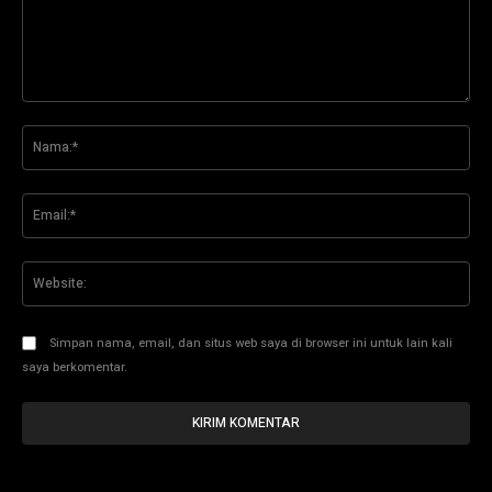
Komentar:
Na
Ema
Web
Simpan nama, email, dan situs web saya di browser ini untuk lain kali
saya berkomentar.