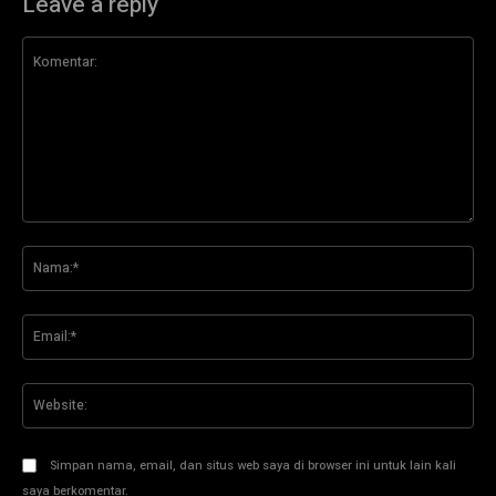
Leave a reply
Komentar:
Na
Ema
Web
Simpan nama, email, dan situs web saya di browser ini untuk lain kali
saya berkomentar.