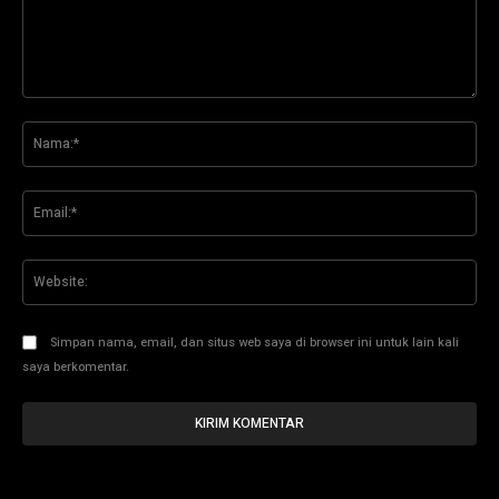
Komentar:
Na
Ema
Web
Simpan nama, email, dan situs web saya di browser ini untuk lain kali
saya berkomentar.