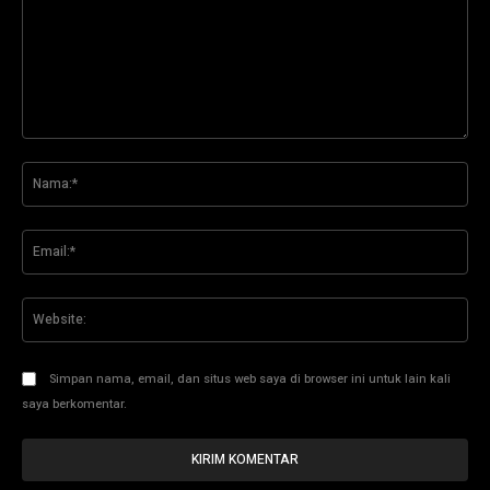
Komentar:
Na
Ema
Web
Simpan nama, email, dan situs web saya di browser ini untuk lain kali
saya berkomentar.