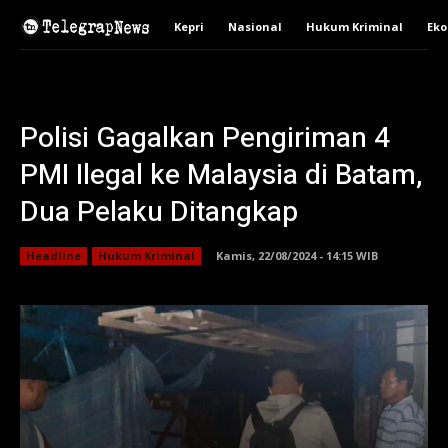
Kepri
Nasional
Hukum Kriminal
Ek
Polisi Gagalkan Pengiriman 4
PMI Ilegal ke Malaysia di Batam,
Dua Pelaku Ditangkap
Headline
Hukum Kriminal
Kamis, 22/08/2024 - 14:15 WIB