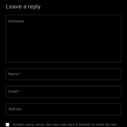
Leave a reply
Komentar:
Na
Ema
Web
Simpan nama, email, dan situs web saya di browser ini untuk lain kali