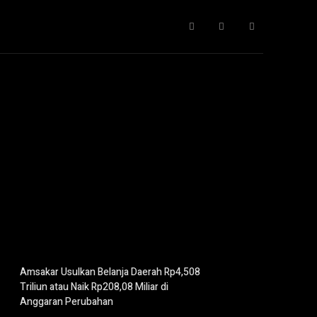
Gaya Hidup
IT
Opini
Pendidikan
More
Amsakar Usulkan Belanja Daerah Rp4,508
Triliun atau Naik Rp208,08 Miliar di
Anggaran Perubahan