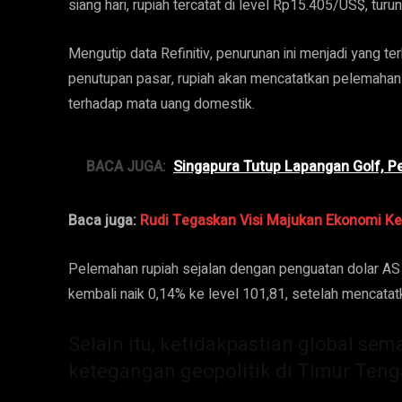
siang hari, rupiah tercatat di level Rp15.405/US$, tur
Mengutip data Refinitiv, penurunan ini menjadi yang terb
penutupan pasar, rupiah akan mencatatkan pelemahan
terhadap mata uang domestik.
BACA JUGA:
Singapura Tutup Lapangan Golf, Pe
Baca juga:
Rudi Tegaskan Visi Majukan Ekonomi Ke
Pelemahan rupiah sejalan dengan penguatan dolar AS 
kembali naik 0,14% ke level 101,81, setelah mencatat
Selain itu, ketidakpastian global s
ketegangan geopolitik di Timur Teng