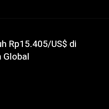
al
Hukum Kriminal
Ekonomi
Politik
Olahraga
uh Rp15.405/US$ di
 Global