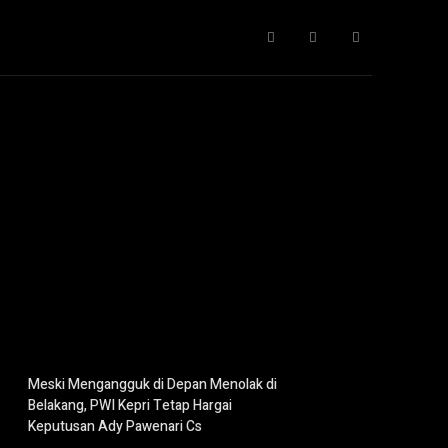
Gaya Hidup
IT
Opini
Pendidikan
More
Meski Mengangguk di Depan Menolak di
Belakang, PWI Kepri Tetap Hargai
Keputusan Ady Pawenari Cs