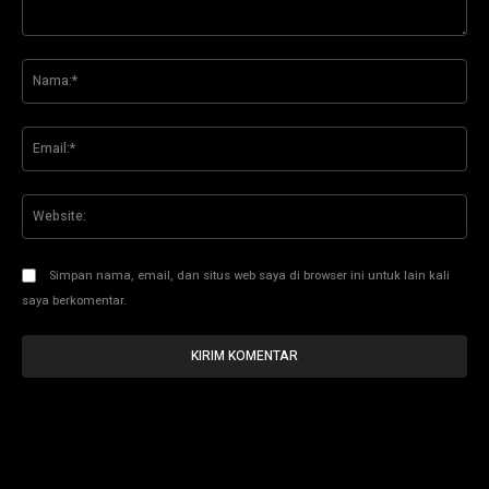
Komentar:
Na
Ema
Web
Simpan nama, email, dan situs web saya di browser ini untuk lain kali
saya berkomentar.