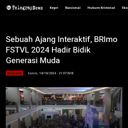
Kepri
Nasional
Hukum Kriminal
Ek
Sebuah Ajang Interaktif, BRImo
FSTVL 2024 Hadir Bidik
Generasi Muda
Ekonomi
Senin, 14/10/2024 - 21:07 WIB