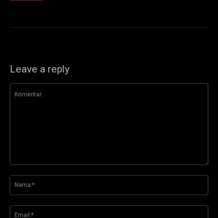
Leave a reply
Komentar:
Na
Ema