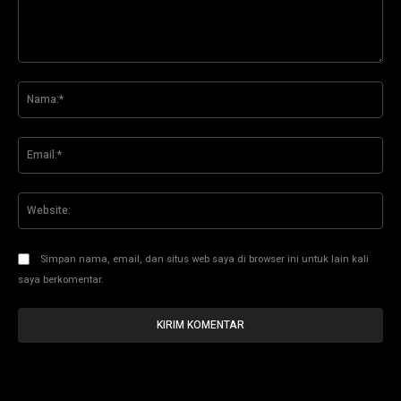
Komentar:
Na
Ema
Web
Simpan nama, email, dan situs web saya di browser ini untuk lain kali
saya berkomentar.