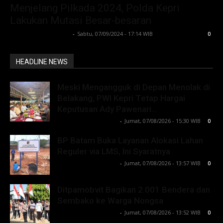
Menjelang Pilkada 2024, Polda Kepri
Lakukan Mutasi Besar-besaran
Lintong C Manurung
-
Sabtu, 07/09/2024 - 17:14 WIB
0
HEADLINE NEWS
Meski Mengangguk di Depan Menolak di
Belakang, PWI Kepri Tetap Hargai
Keputusan Ady Pawenari...
Lintong C Manurung
-
Jumat, 07/08/2026 - 15:30 WIB
0
BP Batam Buka Layanan Alokasi Lahan
Reguler via LMS, Ini Syaratnya
Lintong C Manurung
-
Jumat, 07/08/2026 - 13:57 WIB
0
Ditpamobvit Bagikan 2.001 Bendera dan
Sembako ke Warga Nongsa
Lintong C Manurung
-
Jumat, 07/08/2026 - 13:52 WIB
0