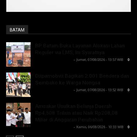
BATAM
BP Batam Buka Layanan Alokasi Lahan
Reguler via LMS, Ini Syaratnya
Lintong C Manurung
-
Jumat, 07/08/2026 - 13:57 WIB
0
Ditpamobvit Bagikan 2.001 Bendera dan
Sembako ke Warga Nongsa
Lintong C Manurung
-
Jumat, 07/08/2026 - 13:52 WIB
0
Amsakar Usulkan Belanja Daerah
Rp4,508 Triliun atau Naik Rp208,08
Miliar di Anggaran Perubahan
Lintong C Manurung
-
Kamis, 06/08/2026 - 10:33 WIB
0