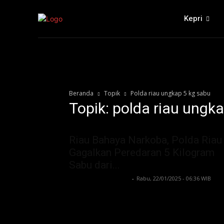
Kepri
Beranda
Topik
Polda riau ungkap 5 kg sabu
Topik: polda riau ungk
Riau Bahaya Narkoba, Polda Riau
Gagalkan Peredaran 5 Kilogram
Sabu dari...
Lintong C Manurung
-
Rabu, 22/01/2025 - 06:36 WIB