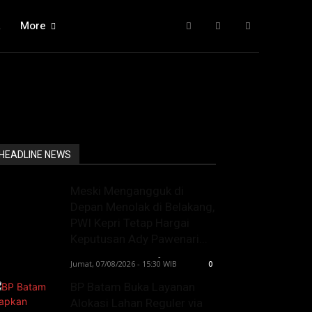
a
More
HEADLINE NEWS
Meski Mengangguk di
Depan Menolak di Belakang,
PWI Kepri Tetap Hargai
Keputusan Ady Pawenari...
Lintong C Manurung
-
Jumat, 07/08/2026 - 15:30 WIB
0
BP Batam Buka Layanan
Alokasi Lahan Reguler via