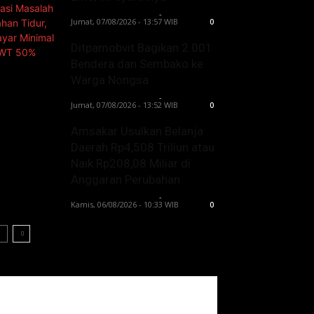
Lintong C Manurung
-
Jumat, 07/08/2026 - 13:57 WIB
0
Ditpamobvit Bagikan 2.001
Bendera dan Sembako ke
Warga Nongsa
Lintong C Manurung
-
Jumat, 07/08/2026 - 13:52 WIB
0
Amsakar Usulkan Belanja
Daerah Rp4,508 Triliun atau
Naik Rp208,08 Miliar di
Anggaran Perubahan
Lintong C Manurung
-
Kamis, 06/08/2026 - 10:33 WIB
0