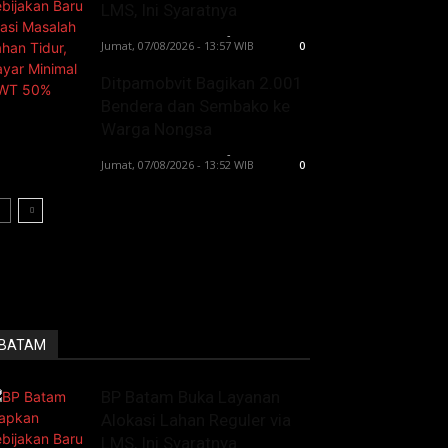
LMS, Ini Syaratnya
Lintong C Manurung
-
Jumat, 07/08/2026 - 13:57 WIB
0
Ditpamobvit Bagikan 2.001
Bendera dan Sembako ke
Warga Nongsa
Lintong C Manurung
-
Jumat, 07/08/2026 - 13:52 WIB
0
BATAM
BP Batam Buka Layanan
Alokasi Lahan Reguler via
LMS, Ini Syaratnya