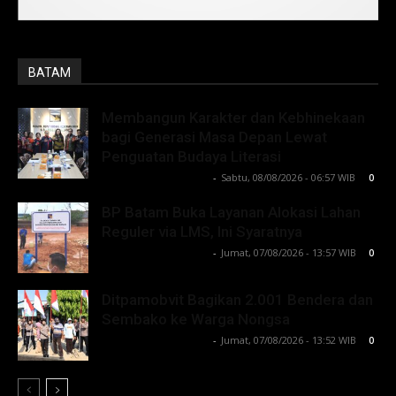
BATAM
Membangun Karakter dan Kebhinekaan
bagi Generasi Masa Depan Lewat
Penguatan Budaya Literasi
Lintong C Manurung
-
Sabtu, 08/08/2026 - 06:57 WIB
0
BP Batam Buka Layanan Alokasi Lahan
Reguler via LMS, Ini Syaratnya
Lintong C Manurung
-
Jumat, 07/08/2026 - 13:57 WIB
0
Ditpamobvit Bagikan 2.001 Bendera dan
Sembako ke Warga Nongsa
Lintong C Manurung
-
Jumat, 07/08/2026 - 13:52 WIB
0