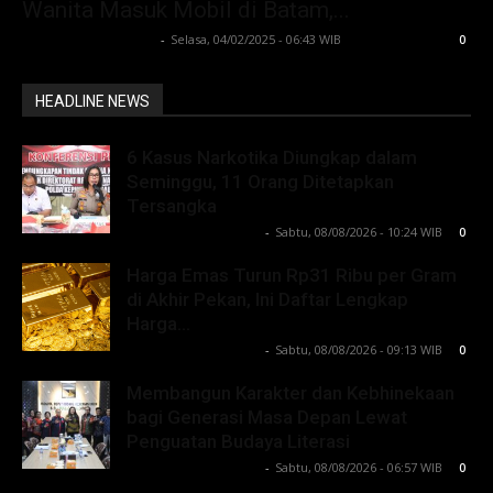
Wanita Masuk Mobil di Batam,...
Lintong C Manurung
-
Selasa, 04/02/2025 - 06:43 WIB
0
HEADLINE NEWS
6 Kasus Narkotika Diungkap dalam
Seminggu, 11 Orang Ditetapkan
Tersangka
Lintong C Manurung
-
Sabtu, 08/08/2026 - 10:24 WIB
0
Harga Emas Turun Rp31 Ribu per Gram
di Akhir Pekan, Ini Daftar Lengkap
Harga...
Lintong C Manurung
-
Sabtu, 08/08/2026 - 09:13 WIB
0
Membangun Karakter dan Kebhinekaan
bagi Generasi Masa Depan Lewat
Penguatan Budaya Literasi
Lintong C Manurung
-
Sabtu, 08/08/2026 - 06:57 WIB
0