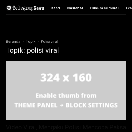
Kepri
Nasional
Hukum Kriminal
Ek
Beranda
Topik
Polisi viral
Topik: polisi viral
Video Viral, Mengaku Polisi Mencoba Paksa